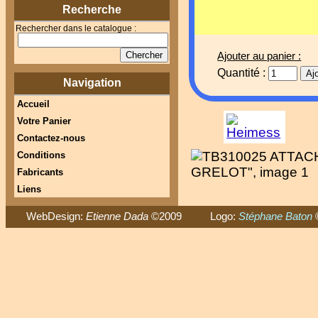
Recherche
Rechercher dans le catalogue :
Ajouter au panier :
Quantité :
Navigation
Accueil
Votre Panier
Contactez-nous
Conditions
Fabricants
Liens
WebDesign:
Etienne Dada
©2009 Logo:
Stéphane Baton