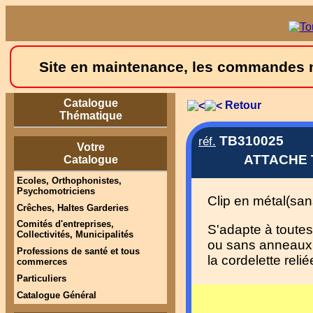
Site en maintenance, les commandes ne
Catalogue
Retour
Thématique
TB310025
réf.
Votre
ATTACHE 
Catalogue
Ecoles, Orthophonistes,
Psychomotriciens
Clip en métal(sans
Crêches, Haltes Garderies
Comités d'entreprises,
S'adapte à toutes
Collectivités, Municipalités
ou sans anneaux,
Professions de santé et tous
la cordelette relié
commerces
Particuliers
Catalogue Général