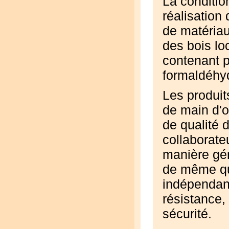
La conditio
réalisation 
de matériau
des bois lo
contenant p
formaldéhyd
Les produi
de main d'o
de qualité 
collaborate
manière gén
de même qu
indépendant
résistance,
sécurité.