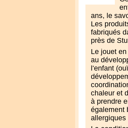
en
ans, le savo
Les produi
fabriqués d
près de Stut
Le jouet en
au dévelop
l'enfant (ou
développem
coordinatio
chaleur et 
à prendre e
également b
allergiques