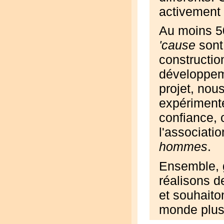
activement 
Au moins 5
'cause
sont
constructio
développeme
projet, nou
expérimenté
confiance, 
l'associatio
hommes
.
Ensemble, g
réalisons d
et souhaito
monde plus 