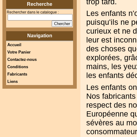
trop tard.
Recherche
Les enfants n'o
Rechercher dans le catalogue :
puisqu'ils ne p
curieux et ne 
Navigation
leur est inconn
Accueil
des choses qu
Votre Panier
explorées, grâ
Contactez-nous
mains, les yeux
Conditions
les enfants dé
Fabricants
Liens
Les enfants ont
Nos fabricants
respect des no
Européenne qui 
sévères au mo
consommateur 