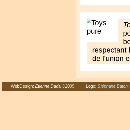
T
po
bo
respectant 
de l'union 
WebDesign:
Etienne Dada
©2009 Logo:
Stéphane Baton